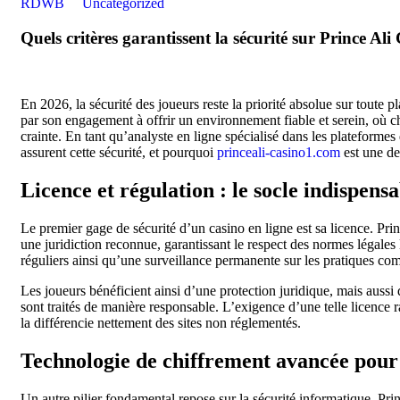
RDWB
Uncategorized
Quels critères garantissent la sécurité sur Prince Al
En 2026, la sécurité des joueurs reste la priorité absolue sur toute p
par son engagement à offrir un environnement fiable et serein, où ch
crainte. En tant qu’analyste en ligne spécialisé dans les plateformes d
assurent cette sécurité, et pourquoi
princeali-casino1.com
est une de
Licence et régulation : le socle indispens
Le premier gage de sécurité d’un casino en ligne est sa licence. Pri
une juridiction reconnue, garantissant le respect des normes légales 
réguliers ainsi qu’une surveillance permanente sur les pratiques co
Les joueurs bénéficient ainsi d’une protection juridique, mais aussi
sont traités de manière responsable. L’exigence d’une telle licence 
la différencie nettement des sites non réglementés.
Technologie de chiffrement avancée pour 
Un autre pilier fondamental repose sur la sécurité informatique. Pri