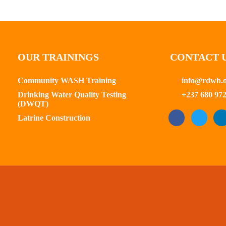
OUR TRAININGS
CONTACT 
Community WASH Training
info@rdwb.
Drinking Water Quality Testing
+237 680 972
(DWQT)
Latrine Construction