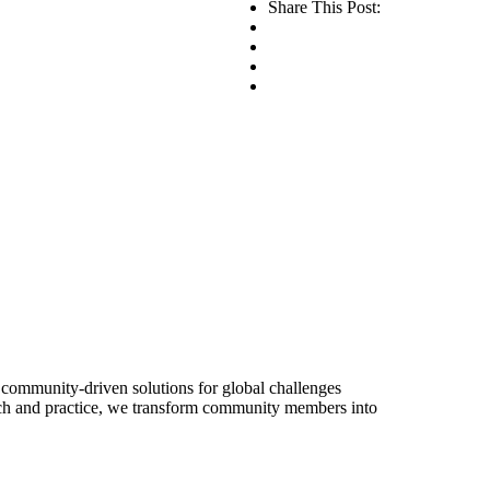
Share This Post:
 community-driven solutions for global challenges
arch and practice, we transform community members into