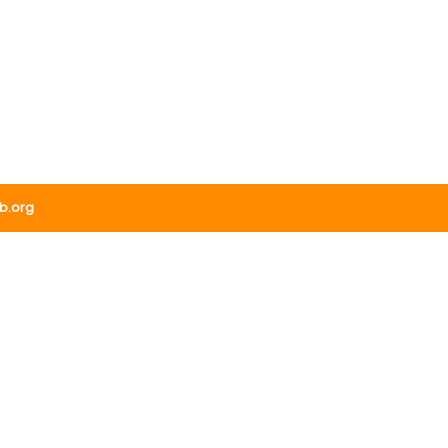
b.org