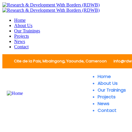
Home
About Us
Our Trainings
Projects
News
Contact
Cite de la Paix, Mbalngong, Yaounde, Cameroon
info@rdw
Home
About Us
Our Trainings
Projects
News
Contact