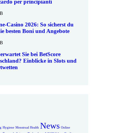
zardo per principianti
B
ne-Casino 2026: So sicherst du
die besten Boni und Angebote
B
erwartet Sie bei BetScore
schland? Einblicke in Slots und
twetten
News
rg
Hygiene
Menstrual Health
Online