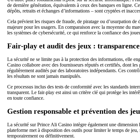
de dernière génération, équivalents à ceux des banques en ligne. Cet
dépôts, retraits et échanges d’informations – sont cryptées et inacces
Cela prévient les risques de fraude, de piratage ou d’usurpation de
majeure pour les usagers. En comparaison avec la moyenne du march
les systèmes de cybersécurité, ce qui renforce la confiance des joue
Fair-play et audit des jeux : transparence
La sécurité ne se limite pas à la protection des informations, elle eng
Casino collabore avec des fournisseurs réputés et certifiés, dont l
régulièrement audités par des laboratoires indépendants. Ces contrôl
les résultats ne sont jamais manipulés.
Ce processus inclus des tests de conformité avec les standards inte
transparent. Le fair-play est ainsi un critère clé qui protège les inté
en toute confiance.
Gestion responsable et prévention des je
La sécurité sur Prince Ali Casino intègre également une dimension 
plateforme met à disposition des outils pour limiter le temps de jeu,
temporairement ou définitivement.