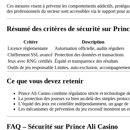
Ces mesures visent à prévenir les comportements addictifs, protégea
des professionnels du secteur sont accessibles via le support pour ac
Résumé des critères de sécurité sur Princ
Critère
Description
Licence réglementaire
Autorisation officielle, audits réguliers
Chiffrement SSL avancé
Protection des données et transactions
Jeux avec RNG certifiés
Équité et transparence des résultats
Outils de jeu responsable
Limites, auto-exclusion, accompagnemen
Ce que vous devez retenir
Prince Ali Casino combine régulation stricte et technologie d
La protection des joueurs va bien au-delà des simples protoco
L’équité des jeux est contrôlée indépendamment, un gage de 
Les mécanismes de prévention du jeu excessif montrent un en
FAQ – Sécurité sur Prince Ali Casino