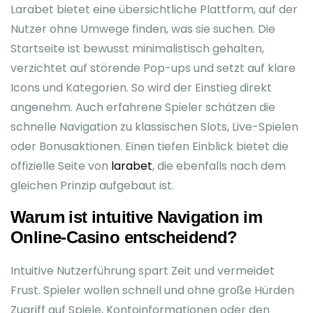
Larabet bietet eine übersichtliche Plattform, auf der
Nutzer ohne Umwege finden, was sie suchen. Die
Startseite ist bewusst minimalistisch gehalten,
verzichtet auf störende Pop-ups und setzt auf klare
Icons und Kategorien. So wird der Einstieg direkt
angenehm. Auch erfahrene Spieler schätzen die
schnelle Navigation zu klassischen Slots, Live-Spielen
oder Bonusaktionen. Einen tiefen Einblick bietet die
offizielle Seite von
larabet
, die ebenfalls nach dem
gleichen Prinzip aufgebaut ist.
Warum ist intuitive Navigation im
Online-Casino entscheidend?
Intuitive Nutzerführung spart Zeit und vermeidet
Frust. Spieler wollen schnell und ohne große Hürden
Zugriff auf Spiele, Kontoinformationen oder den