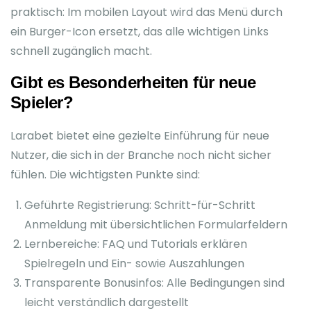
praktisch: Im mobilen Layout wird das Menü durch
ein Burger-Icon ersetzt, das alle wichtigen Links
schnell zugänglich macht.
Gibt es Besonderheiten für neue
Spieler?
Larabet bietet eine gezielte Einführung für neue
Nutzer, die sich in der Branche noch nicht sicher
fühlen. Die wichtigsten Punkte sind:
Geführte Registrierung: Schritt-für-Schritt
Anmeldung mit übersichtlichen Formularfeldern
Lernbereiche: FAQ und Tutorials erklären
Spielregeln und Ein- sowie Auszahlungen
Transparente Bonusinfos: Alle Bedingungen sind
leicht verständlich dargestellt