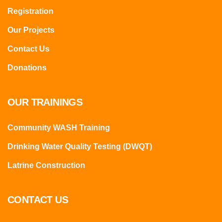
Registration
Our Projects
Contact Us
Donations
OUR TRAININGS
Community WASH Training
Drinking Water Quality Testing (DWQT)
Latrine Construction
CONTACT US