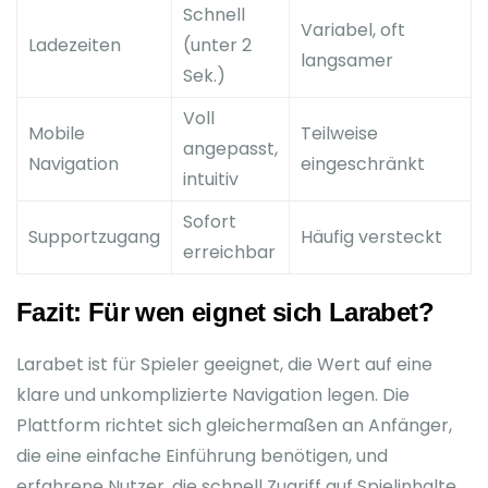
Schnell
Variabel, oft
Ladezeiten
(unter 2
langsamer
Sek.)
Voll
Mobile
Teilweise
angepasst,
Navigation
eingeschränkt
intuitiv
Sofort
Supportzugang
Häufig versteckt
erreichbar
Fazit: Für wen eignet sich Larabet?
Larabet ist für Spieler geeignet, die Wert auf eine
klare und unkomplizierte Navigation legen. Die
Plattform richtet sich gleichermaßen an Anfänger,
die eine einfache Einführung benötigen, und
erfahrene Nutzer, die schnell Zugriff auf Spielinhalte