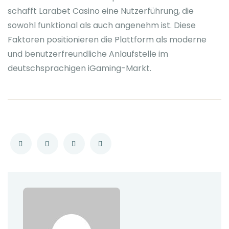
schafft Larabet Casino eine Nutzerführung, die
sowohl funktional als auch angenehm ist. Diese
Faktoren positionieren die Plattform als moderne
und benutzerfreundliche Anlaufstelle im
deutschsprachigen iGaming-Markt.