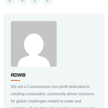
RDWB
We are a Cameroonian non-profit dedicated to
creating sustainable, community-driven solutions
for global challenges related to water and