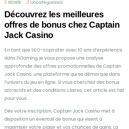
RDWB
Uncategorized
Découvrez les meilleures
offres de bonus chez Captain
Jack Casino
En tant que SEO-copirater avec 10 ans d’expérience
dans l’iGaming, je vous propose une analyse
approfondie des offres promotionnelles de Captain
Jack Casino, une plateforme qui se démarque dans
l’univers du jeu en ligne. Si vous cherchez des bonus
attractifs et des conditions claires, cet article est fait
pour vous.
Dès votre inscription, Captain Jack Casino met à
disposition un éventail de bonus qui visent à
maximiser votre plaisir et vos chances de gains. La