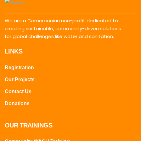
We are a Cameroonian non-profit dedicated to
creating sustainable, community-driven solutions
for global challenges like water and sanitation.
LINKS
Registration
Our Projects
Contact Us
Donations
OUR TRAININGS