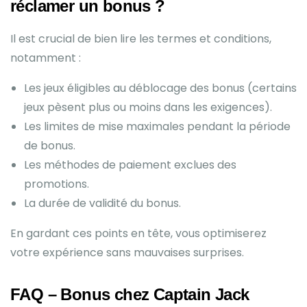
réclamer un bonus ?
Il est crucial de bien lire les termes et conditions,
notamment :
Les jeux éligibles au déblocage des bonus (certains
jeux pèsent plus ou moins dans les exigences).
Les limites de mise maximales pendant la période
de bonus.
Les méthodes de paiement exclues des
promotions.
La durée de validité du bonus.
En gardant ces points en tête, vous optimiserez
votre expérience sans mauvaises surprises.
FAQ – Bonus chez Captain Jack