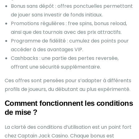
Bonus sans dépôt : offres ponctuelles permettant
de jouer sans investir de fonds initiaux.
Promotions régulières : free spins, bonus reload,
ainsi que des tournois avec des prix attractifs.
Programme de fidélité : cumulez des points pour
accéder à des avantages VIP.
Cashbacks : une partie des pertes reversée,
offrant une sécurité supplémentaire.
Ces offres sont pensées pour s’adapter à différents
profils de joueurs, du débutant au plus expérimenté.
Comment fonctionnent les conditions
de mise ?
La clarté des conditions d’utilisation est un point fort
chez Captain Jack Casino. Chaque bonus est