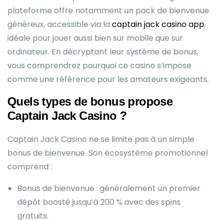
plateforme offre notamment un pack de bienvenue
généreux, accessible via la
captain jack casino app
,
idéale pour jouer aussi bien sur mobile que sur
ordinateur. En décryptant leur système de bonus,
vous comprendrez pourquoi ce casino s’impose
comme une référence pour les amateurs exigeants.
Quels types de bonus propose
Captain Jack Casino ?
Captain Jack Casino ne se limite pas à un simple
bonus de bienvenue. Son écosystème promotionnel
comprend :
Bonus de bienvenue : généralement un premier
dépôt boosté jusqu’à 200 % avec des spins
gratuits.