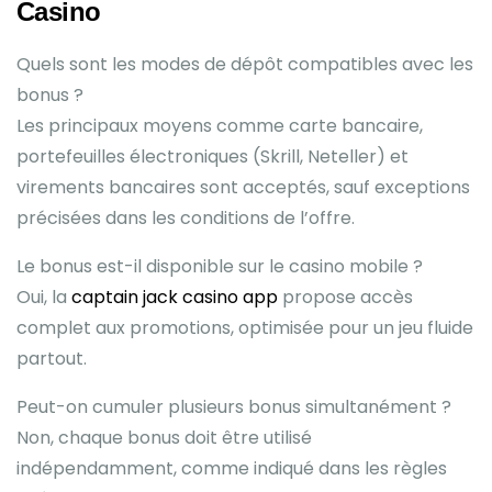
Casino
Quels sont les modes de dépôt compatibles avec les
bonus ?
Les principaux moyens comme carte bancaire,
portefeuilles électroniques (Skrill, Neteller) et
virements bancaires sont acceptés, sauf exceptions
précisées dans les conditions de l’offre.
Le bonus est-il disponible sur le casino mobile ?
Oui, la
captain jack casino app
propose accès
complet aux promotions, optimisée pour un jeu fluide
partout.
Peut-on cumuler plusieurs bonus simultanément ?
Non, chaque bonus doit être utilisé
indépendamment, comme indiqué dans les règles