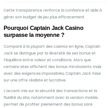
Cette transparence renforce la confiance et aide à
gérer son budget de jeu plus efficacement.
Pourquoi Captain Jack Casino
surpasse la moyenne ?
Comparé à la plupart des casinos en ligne, Captain
Jack se distingue par la diversité de ses bonus et
l’équilibre entre valeur et conditions. Alors que
certains sites affichent des bonus mirobolants mais
avec des exigences impossibles, Captain Jack mise
sur une offre réaliste et lucrative.
L’accent mis sur la sécurité des transactions et la
fluidité du site, notamment avec la version mobile,
permet de profiter pleinement des bonus sans