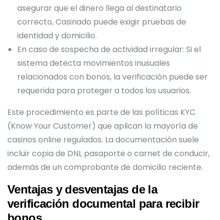
asegurar que el dinero llega al destinatario
correcto, Casinado puede exigir pruebas de
identidad y domicilio.
En caso de sospecha de actividad irregular: Si el
sistema detecta movimientos inusuales
relacionados con bonos, la verificación puede ser
requerida para proteger a todos los usuarios.
Este procedimiento es parte de las políticas KYC
(Know Your Customer) que aplican la mayoría de
casinos online regulados. La documentación suele
incluir copia de DNI, pasaporte o carnet de conducir,
además de un comprobante de domicilio reciente.
Ventajas y desventajas de la
verificación documental para recibir
bonos