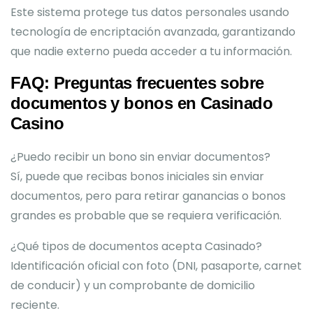
Este sistema protege tus datos personales usando
tecnología de encriptación avanzada, garantizando
que nadie externo pueda acceder a tu información.
FAQ: Preguntas frecuentes sobre
documentos y bonos en Casinado
Casino
¿Puedo recibir un bono sin enviar documentos?
Sí, puede que recibas bonos iniciales sin enviar
documentos, pero para retirar ganancias o bonos
grandes es probable que se requiera verificación.
¿Qué tipos de documentos acepta Casinado?
Identificación oficial con foto (DNI, pasaporte, carnet
de conducir) y un comprobante de domicilio
reciente.