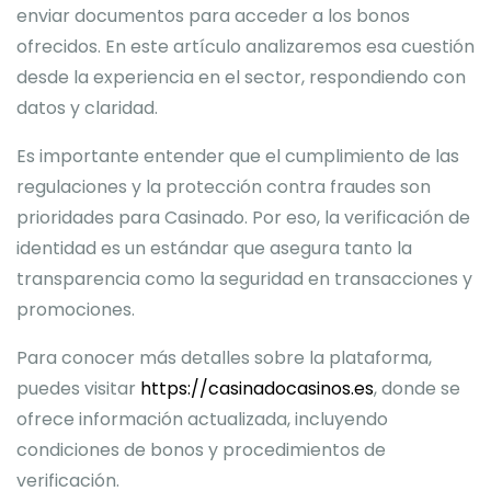
enviar documentos para acceder a los bonos
ofrecidos. En este artículo analizaremos esa cuestión
desde la experiencia en el sector, respondiendo con
datos y claridad.
Es importante entender que el cumplimiento de las
regulaciones y la protección contra fraudes son
prioridades para Casinado. Por eso, la verificación de
identidad es un estándar que asegura tanto la
transparencia como la seguridad en transacciones y
promociones.
Para conocer más detalles sobre la plataforma,
puedes visitar
https://casinadocasinos.es
, donde se
ofrece información actualizada, incluyendo
condiciones de bonos y procedimientos de
verificación.