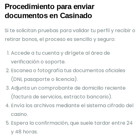
Procedimiento para enviar
documentos en Casinado
Si te solicitan pruebas para validar tu perfil y recibir o
retirar bonos, el proceso es sencillo y seguro:
Accede a tu cuenta y dirígete al área de
verificación o soporte.
Escanea o fotografía tus documentos oficiales
(DNI, pasaporte o licencia).
Adjunta un comprobante de domicilio reciente
(factura de servicios, extracto bancario).
Envía los archivos mediante el sistema cifrado del
casino.
Espera la confirmación, que suele tardar entre 24
y 48 horas.