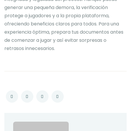
generar una pequeña demora, la verificación
protege a jugadores y a la propia plataforma,
ofreciendo beneficios claros para todos. Para una
experiencia óptima, prepara tus documentos antes
de comenzar a jugar y así evitar sorpresas o
retrasos innecesarios.