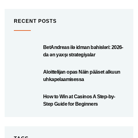
RECENT POSTS
BetAndreas ilə idman bahisləri: 2026-
da ən yaxşı strategiyalar
Aloittelijan opas Näin pääset alkuun
uhkapelaamisessa
How to Win at Casinos A Step-by-
Step Guide for Beginners