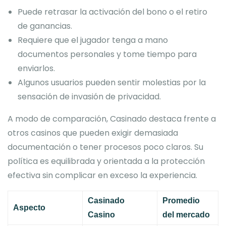
Puede retrasar la activación del bono o el retiro
de ganancias.
Requiere que el jugador tenga a mano
documentos personales y tome tiempo para
enviarlos.
Algunos usuarios pueden sentir molestias por la
sensación de invasión de privacidad.
A modo de comparación, Casinado destaca frente a
otros casinos que pueden exigir demasiada
documentación o tener procesos poco claros. Su
política es equilibrada y orientada a la protección
efectiva sin complicar en exceso la experiencia.
Casinado
Promedio
Aspecto
Casino
del mercado