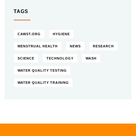
TAGS
CAWST.ORG
HYGIENE
MENSTRUAL HEALTH
NEWS
RESEARCH
SCIENCE
TECHNOLOGY
WASH
WATER QUALITY TESTING
WATER QUALITY TRAINING