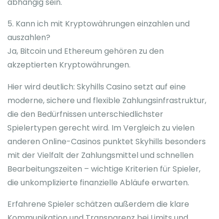
abhängig sein.
5. Kann ich mit Kryptowährungen einzahlen und
auszahlen?
Ja, Bitcoin und Ethereum gehören zu den
akzeptierten Kryptowährungen.
Hier wird deutlich: Skyhills Casino setzt auf eine
moderne, sichere und flexible Zahlungsinfrastruktur,
die den Bedürfnissen unterschiedlichster
Spielertypen gerecht wird. Im Vergleich zu vielen
anderen Online-Casinos punktet Skyhills besonders
mit der Vielfalt der Zahlungsmittel und schnellen
Bearbeitungszeiten – wichtige Kriterien für Spieler,
die unkomplizierte finanzielle Abläufe erwarten.
Erfahrene Spieler schätzen außerdem die klare
Kommunikation und Transparenz bei Limits und