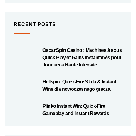
RECENT POSTS
Oscar Spin Casino : Machines à sous
Quick‑Play et Gains Instantanés pour
Joueurs à Haute Intensité
Hellspin: Quick‑Fire Slots & Instant
Wins dla nowoczesnego gracza
Plinko Instant Win: Quick‑Fire
Gameplay and Instant Rewards