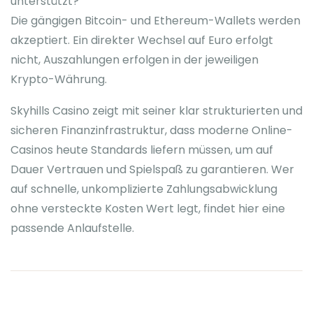
unterstützt?
Die gängigen Bitcoin- und Ethereum-Wallets werden
akzeptiert. Ein direkter Wechsel auf Euro erfolgt
nicht, Auszahlungen erfolgen in der jeweiligen
Krypto-Währung.
Skyhills Casino zeigt mit seiner klar strukturierten und
sicheren Finanzinfrastruktur, dass moderne Online-
Casinos heute Standards liefern müssen, um auf
Dauer Vertrauen und Spielspaß zu garantieren. Wer
auf schnelle, unkomplizierte Zahlungsabwicklung
ohne versteckte Kosten Wert legt, findet hier eine
passende Anlaufstelle.