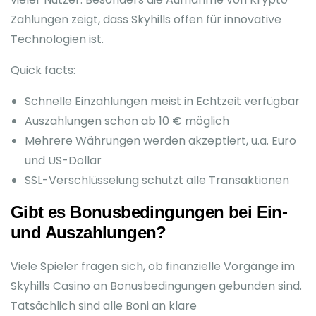
Zahlungen zeigt, dass Skyhills offen für innovative
Technologien ist.
Quick facts:
Schnelle Einzahlungen meist in Echtzeit verfügbar
Auszahlungen schon ab 10 € möglich
Mehrere Währungen werden akzeptiert, u.a. Euro
und US-Dollar
SSL-Verschlüsselung schützt alle Transaktionen
Gibt es Bonusbedingungen bei Ein-
und Auszahlungen?
Viele Spieler fragen sich, ob finanzielle Vorgänge im
Skyhills Casino an Bonusbedingungen gebunden sind.
Tatsächlich sind alle Boni an klare