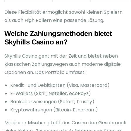
Diese Flexibilität ermöglicht sowohl kleinen Spielern
als auch High Rollern eine passende Lösung.
Welche Zahlungsmethoden bietet
Skyhills Casino an?
Skyhills Casino geht mit der Zeit und bietet neben
klassischen Zahlungswegen auch moderne digitale
Optionen an. Das Portfolio umfasst:
Kredit- und Debitkarten (Visa, Mastercard)
E-Wallets (Skrill, Neteller, ecoPayz)
Banküberweisungen (Sofort, Trustly)
Kryptowährungen (Bitcoin, Ethereum)
Mit dieser Mischung trifft das Casino den Geschmack
vieler Nutzer. Besonders die Aufnahme von Krypto-