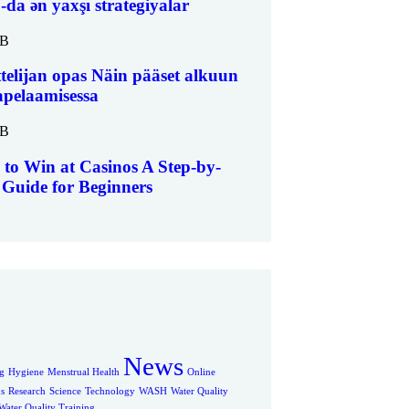
-da ən yaxşı strategiyalar
B
ttelijan opas Näin pääset alkuun
pelaamisessa
B
to Win at Casinos A Step-by-
 Guide for Beginners
News
rg
Hygiene
Menstrual Health
Online
ms
Research
Science
Technology
WASH
Water Quality
Water Quality Training