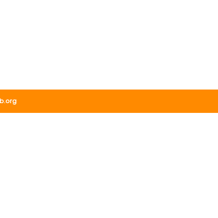
b.org