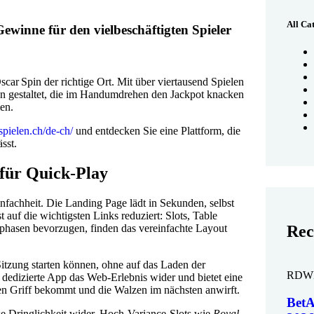
All Ca
Gewinne für den vielbeschäftigten Spieler
scar Spin der richtige Ort. Mit über viertausend Spielen
gen gestaltet, die im Handumdrehen den Jackpot knacken
en.
nspielen.ch/de-ch/
und entdecken Sie eine Plattform, die
sst.
 für Quick-Play
nfachheit. Die Landing Page lädt in Sekunden, selbst
 auf die wichtigsten Links reduziert: Slots, Table
phasen bevorzugen, finden das vereinfachte Layout
Rec
 Sitzung starten können, ohne auf das Laden der
RDW
 dedizierte App das Web-Erlebnis wider und bietet eine
den Griff bekommt und die Walzen im nächsten anwirft.
BetA
ese Dringlichkeit wider. Hoch‑Variance‑Slots wie
Royal