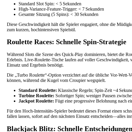
Standard Slot Spin: < 5 Sekunden
High‑Variance‑Feature-Trigger: < 7 Sekunden
Gesamte Sitzung (5 Spins): < 30 Sekunden
Diese Geschwindigkeit hält die Spieler engagiert, ohne die Müdigkeit
zum kurzen, hochintensiven Spielstil.
Roulette Races: Schnelle Spin-Strategie
Während Slots die Szene des Quick‑Play dominieren, bietet die Ro
Erlebnis. Live‑Roulette-Tische laufen auf voller Geschwindigkeit
Einsatz und Ergebnis benötigt.
Die „Turbo Roulette“-Option verzichtet auf die übliche Vor‑Wett‑Ve
können, während die Kugel vom Croupier wegspielt.
Standard Roulette:
Klassische Regeln; Spin-Zeit ~4 Sekun
Turbine Roulette:
Sofortiger Spin; weniger Pausen zwische
Jackpot Roulette:
Fügt eine progressive Belohnung nach ei
Für den Hoch‑Intensitäts‑Spieler bedeutet dieses Format einen schn
fallen lassen, sofort auf den nächsten Einsatz entscheiden—alles in
Blackjack Blitz: Schnelle Entscheidunge