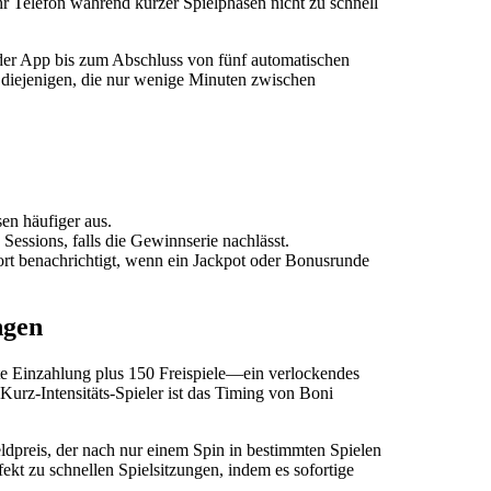
r Telefon während kurzer Spielphasen nicht zu schnell
der App bis zum Abschluss von fünf automatischen
 diejenigen, die nur wenige Minuten zwischen
en häufiger aus.
Sessions, falls die Gewinnserie nachlässt.
rt benachrichtigt, wenn ein Jackpot oder Bonusrunde
ngen
te Einzahlung plus 150 Freispiele—ein verlockendes
Kurz‑Intensitäts‑Spieler ist das Timing von Boni
ldpreis, der nach nur einem Spin in bestimmten Spielen
ekt zu schnellen Spielsitzungen, indem es sofortige