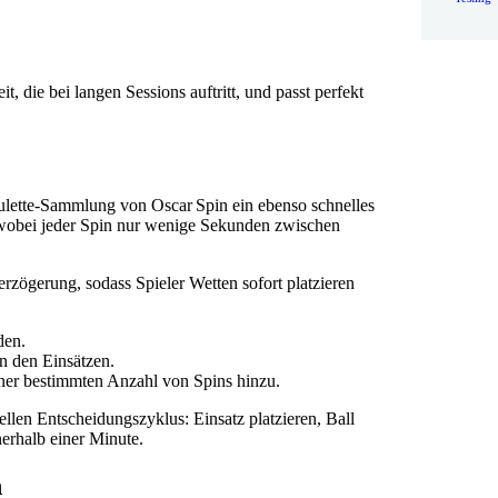
, die bei langen Sessions auftritt, und passt perfekt
ulette‑Sammlung von Oscar Spin ein ebenso schnelles
, wobei jeder Spin nur wenige Sekunden zwischen
rzögerung, sodass Spieler Wetten sofort platzieren
den.
n den Einsätzen.
ner bestimmten Anzahl von Spins hinzu.
ellen Entscheidungszyklus: Einsatz platzieren, Ball
nerhalb einer Minute.
n