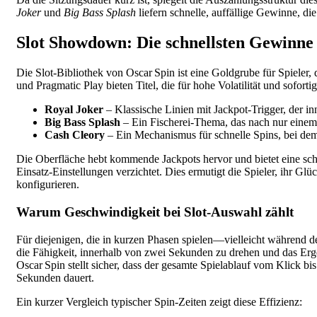
Joker
und
Big Bass Splash
liefern schnelle, auffällige Gewinne, di
Slot Showdown: Die schnellsten Gewinne
Die Slot‑Bibliothek von Oscar Spin ist eine Goldgrube für Spieler,
und Pragmatic Play bieten Titel, die für hohe Volatilität und sofort
Royal Joker
– Klassische Linien mit Jackpot-Trigger, der inn
Big Bass Splash
– Ein Fischerei-Thema, das nach nur einem 
Cash Cleory
– Ein Mechanismus für schnelle Spins, bei dem
Die Oberfläche hebt kommende Jackpots hervor und bietet eine schn
Einsatz‑Einstellungen verzichtet. Dies ermutigt die Spieler, ihr Glü
konfigurieren.
Warum Geschwindigkeit bei Slot-Auswahl zählt
Für diejenigen, die in kurzen Phasen spielen—vielleicht während 
die Fähigkeit, innerhalb von zwei Sekunden zu drehen und das Erg
Oscar Spin stellt sicher, dass der gesamte Spielablauf vom Klick b
Sekunden dauert.
Ein kurzer Vergleich typischer Spin-Zeiten zeigt diese Effizienz: