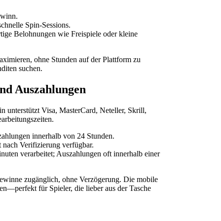
ewinn.
chnelle Spin‑Sessions.
tige Belohnungen wie Freispiele oder kleine
aximieren, ohne Stunden auf der Plattform zu
nditen suchen.
und Auszahlungen
n unterstützt Visa, MasterCard, Neteller, Skrill,
rbeitungszeiten.
zahlungen innerhalb von 24 Stunden.
nach Verifizierung verfügbar.
uten verarbeitet; Auszahlungen oft innerhalb einer
Gewinne zugänglich, ohne Verzögerung. Die mobile
—perfekt für Spieler, die lieber aus der Tasche