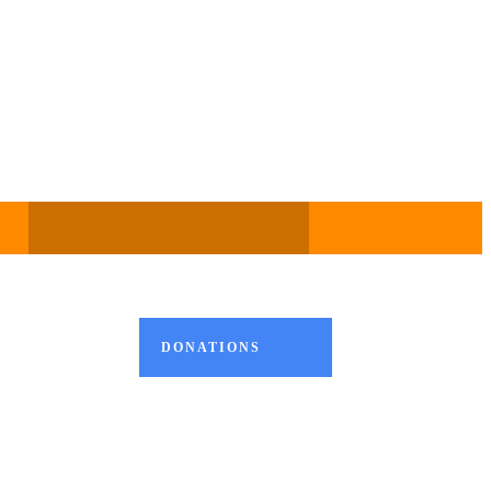
DONATIONS