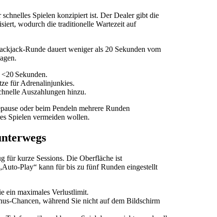
schnelles Spielen konzipiert ist. Der Dealer gibt die
siert, wodurch die traditionelle Wartezeit auf
 Blackjack-Runde dauert weniger als 20 Sekunden vom
sagen.
e <20 Sekunden.
ze für Adrenalinjunkies.
schnelle Auszahlungen hinzu.
eepause oder beim Pendeln mehrere Runden
res Spielen vermeiden wollen.
unterwegs
g für kurze Sessions. Die Oberfläche ist
„Auto‑Play“ kann für bis zu fünf Runden eingestellt
e ein maximales Verlustlimit.
nus‑Chancen, während Sie nicht auf dem Bildschirm