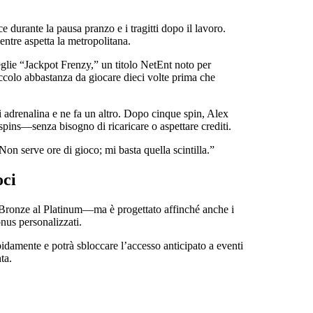
durante la pausa pranzo e i tragitti dopo il lavoro.
ntre aspetta la metropolitana.
eglie “Jackpot Frenzy,” un titolo NetEnt noto per
colo abbastanza da giocare dieci volte prima che
di adrenalina e ne fa un altro. Dopo cinque spin, Alex
pins—senza bisogno di ricaricare o aspettare crediti.
on serve ore di gioco; mi basta quella scintilla.”
oci
 Bronze al Platinum—ma è progettato affinché anche i
nus personalizzati.
idamente e potrà sbloccare l’accesso anticipato a eventi
ta.