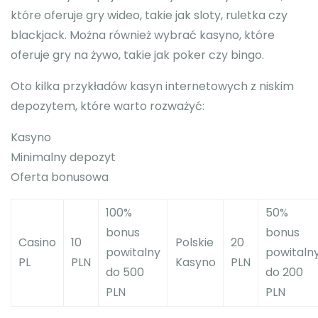
które oferuje gry wideo, takie jak sloty, ruletka czy
blackjack. Można również wybrać kasyno, które
oferuje gry na żywo, takie jak poker czy bingo.
Oto kilka przykładów kasyn internetowych z niskim
depozytem, które warto rozważyć:
Kasyno
Minimalny depozyt
Oferta bonusowa
100%
50%
bonus
bonus
Casino
10
Polskie
20
powitalny
powitaln
PL
PLN
Kasyno
PLN
do 500
do 200
PLN
PLN