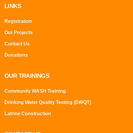
LINKS
Registration
Our Projects
Contact Us
Donations
OUR TRAININGS
Community WASH Training
Drinking Water Quality Testing (DWQT)
Latrine Construction