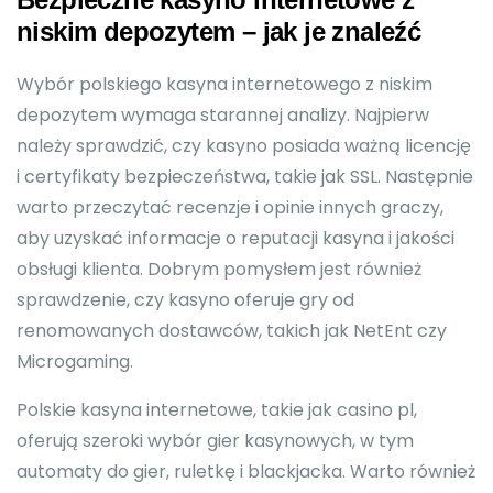
niskim depozytem – jak je znaleźć
Wybór polskiego kasyna internetowego z niskim
depozytem wymaga starannej analizy. Najpierw
należy sprawdzić, czy kasyno posiada ważną licencję
i certyfikaty bezpieczeństwa, takie jak SSL. Następnie
warto przeczytać recenzje i opinie innych graczy,
aby uzyskać informacje o reputacji kasyna i jakości
obsługi klienta. Dobrym pomysłem jest również
sprawdzenie, czy kasyno oferuje gry od
renomowanych dostawców, takich jak NetEnt czy
Microgaming.
Polskie kasyna internetowe, takie jak casino pl,
oferują szeroki wybór gier kasynowych, w tym
automaty do gier, ruletkę i blackjacka. Warto również