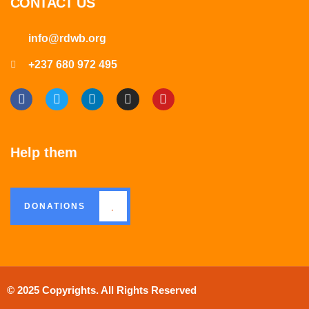
CONTACT US
info@rdwb.org
+237 680 972 495
Help them
DONATIONS
© 2025 Copyrights. All Rights Reserved