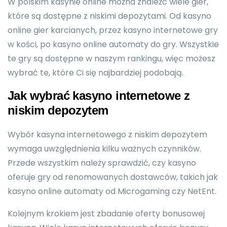
W polskim kasynie online można znaleźć wiele gier,
które są dostępne z niskimi depozytami. Od kasyno
online gier karcianych, przez kasyno internetowe gry
w kości, po kasyno online automaty do gry. Wszystkie
te gry są dostępne w naszym rankingu, więc możesz
wybrać te, które Ci się najbardziej podobają.
Jak wybrać kasyno internetowe z
niskim depozytem
Wybór kasyna internetowego z niskim depozytem
wymaga uwzględnienia kilku ważnych czynników.
Przede wszystkim należy sprawdzić, czy kasyno
oferuje gry od renomowanych dostawców, takich jak
kasyno online automaty od Microgaming czy NetEnt.
Kolejnym krokiem jest zbadanie oferty bonusowej