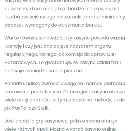
kasyna. Wiele kasyn internetowych oferuje bonusy
powitalne, które mogą być bardzo atrakcyjne, ale
trzeba zwrócić uwagę na warunki obrotu i minimalny
depozyt wymagany do otrzymania bonusu.
Warto również sprawdzić, czy kasyno posiada ważną
licencję i czy jest ono objęte nadzorem organu
regulacyjnego, takiego jak Komisja do Spraw Gier
Hazardowych. To gwarantuje, że kasyno działa fair i
że Twoje pieniądze są bezpieczne.
Ponadto, należy zwrócić uwagę na metody płatności
oferowane przez kasyno. Dobrze, jeśli kasyno oferuje
wiele opcji płatności, w tym popularne metody, takie
jak PayPal czy Skrill.
Jeśli chodzi o gry kasynowe, polska scena oferuje
wiele różnych opcji. Można wybrać kasyno online,