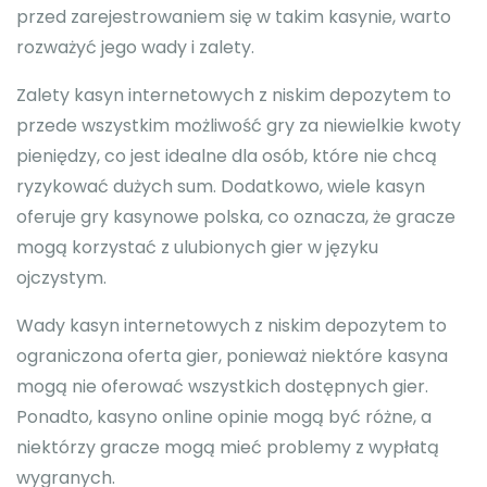
przed zarejestrowaniem się w takim kasynie, warto
rozważyć jego wady i zalety.
Zalety kasyn internetowych z niskim depozytem to
przede wszystkim możliwość gry za niewielkie kwoty
pieniędzy, co jest idealne dla osób, które nie chcą
ryzykować dużych sum. Dodatkowo, wiele kasyn
oferuje gry kasynowe polska, co oznacza, że gracze
mogą korzystać z ulubionych gier w języku
ojczystym.
Wady kasyn internetowych z niskim depozytem to
ograniczona oferta gier, ponieważ niektóre kasyna
mogą nie oferować wszystkich dostępnych gier.
Ponadto, kasyno online opinie mogą być różne, a
niektórzy gracze mogą mieć problemy z wypłatą
wygranych.