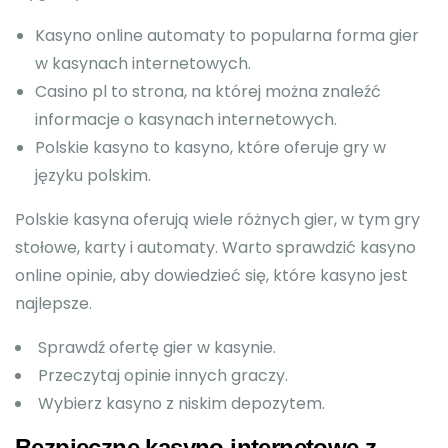
Kasyno online automaty to popularna forma gier
w kasynach internetowych.
Casino pl to strona, na której można znaleźć
informacje o kasynach internetowych.
Polskie kasyno to kasyno, które oferuje gry w
języku polskim.
Polskie kasyna oferują wiele różnych gier, w tym gry
stołowe, karty i automaty. Warto sprawdzić kasyno
online opinie, aby dowiedzieć się, które kasyno jest
najlepsze.
Sprawdź ofertę gier w kasynie.
Przeczytaj opinie innych graczy.
Wybierz kasyno z niskim depozytem.
Bezpieczne kasyno internetowe z