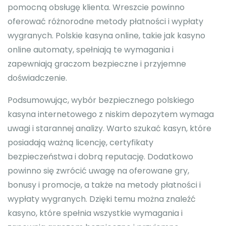
pomocną obsługę klienta. Wreszcie powinno
oferować różnorodne metody płatności i wypłaty
wygranych. Polskie kasyna online, takie jak kasyno
online automaty, spełniają te wymagania i
zapewniają graczom bezpieczne i przyjemne
doświadczenie.
Podsumowując, wybór bezpiecznego polskiego
kasyna internetowego z niskim depozytem wymaga
uwagi i starannej analizy. Warto szukać kasyn, które
posiadają ważną licencję, certyfikaty
bezpieczeństwa i dobrą reputację. Dodatkowo
powinno się zwrócić uwagę na oferowane gry,
bonusy i promocje, a także na metody płatności i
wypłaty wygranych. Dzięki temu można znaleźć
kasyno, które spełnia wszystkie wymagania i