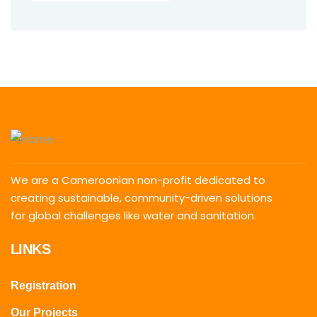
We are a Cameroonian non-profit dedicated to
creating sustainable, community-driven solutions
for global challenges like water and sanitation.
LINKS
Registration
Our Projects