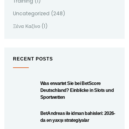
Training
(1)
Uncategorized
(248)
Ξένα Καζίνο
(1)
RECENT POSTS
Was erwartet Sie bei BetScore
Deutschland? Einblicke in Slots und
Sportwetten
BetAndreas ilə idman bahisləri: 2026-
da ən yaxşı strategiyalar