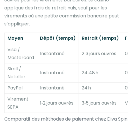
applique des frais de retrait nuls, sauf pour les
virements où une petite commission bancaire peut
s’appliquer.
Moyen
Dépôt (temps)
Retrait (temps)
F
Visa /
Instantané
2‑3 jours ouvrés
0
Mastercard
Skrill /
Instantané
24‑48 h
0
Neteller
PayPal
Instantané
24 h
0
Virement
1‑2 jours ouvrés
3‑5 jours ouvrés
V
SEPA
Comparatif des méthodes de paiement chez Diva Spin