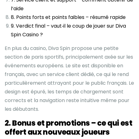
l’aide
8. Points forts et points faibles – résumé rapide
9. Verdict final – vaut‑il le coup de jouer sur Diva
Spin Casino ?
En plus du casino, Diva Spin propose une petite
section de paris sportifs, principalement axée sur les
événements européens. Le site est disponible en
français, avec un service client dédié, ce qui le rend
particulièrement attrayant pour le public français. Le
design est épuré, les temps de chargement sont
corrects et la navigation reste intuitive même pour
les débutants.
2. Bonus et promotions – ce qui est
offert aux nouveaux joueurs