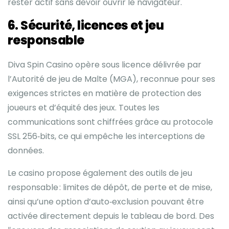
rester actif sans devoir ouvrir le navigateur.
6. Sécurité, licences et jeu
responsable
Diva Spin Casino opère sous licence délivrée par
l’Autorité de jeu de Malte (MGA), reconnue pour ses
exigences strictes en matière de protection des
joueurs et d’équité des jeux. Toutes les
communications sont chiffrées grâce au protocole
SSL 256‑bits, ce qui empêche les interceptions de
données.
Le casino propose également des outils de jeu
responsable : limites de dépôt, de perte et de mise,
ainsi qu’une option d’auto‑exclusion pouvant être
activée directement depuis le tableau de bord. Des