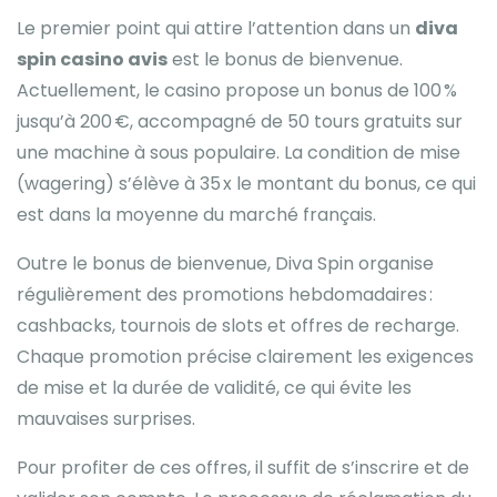
Le premier point qui attire l’attention dans un
diva
spin casino avis
est le bonus de bienvenue.
Actuellement, le casino propose un bonus de 100 %
jusqu’à 200 €, accompagné de 50 tours gratuits sur
une machine à sous populaire. La condition de mise
(wagering) s’élève à 35 x le montant du bonus, ce qui
est dans la moyenne du marché français.
Outre le bonus de bienvenue, Diva Spin organise
régulièrement des promotions hebdomadaires :
cashbacks, tournois de slots et offres de recharge.
Chaque promotion précise clairement les exigences
de mise et la durée de validité, ce qui évite les
mauvaises surprises.
Pour profiter de ces offres, il suffit de s’inscrire et de