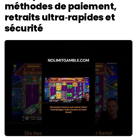
méthodes de paiement,
retraits ultra‑rapides et
sécurité