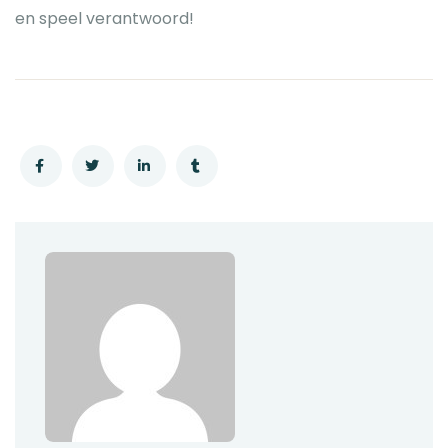
en speel verantwoord!