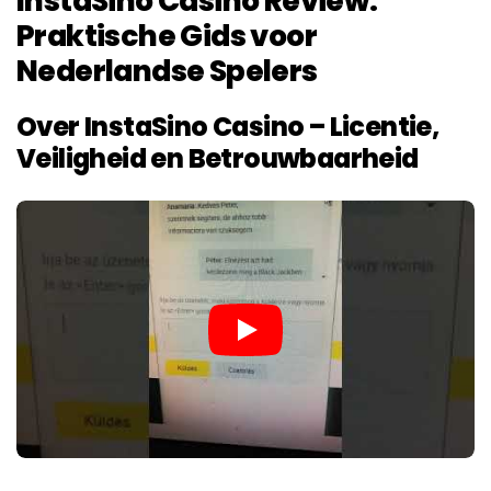
InstaSino Casino Review:
Praktische Gids voor
Nederlandse Spelers
Over InstaSino Casino – Licentie,
Veiligheid en Betrouwbaarheid