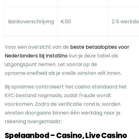
Bankoverschrijving
€50
2‑5 werkd
Voor een overzicht van de
beste betaalopties voor
Nederlanders bij InstaSino
kun je deze tabel als
uitgangspunt nemen. Let vooral op de
opname‑snelheid als je snelle winsten wilt innen.
Bij opnames controleert het casino standaard het
KYC‑bestand nogmaals, zodat fraude wordt
voorkomen. Zodra de verificatie rond is, worden
winsten doorgaans binnen één werkdag naar je
rekening overgemaakt.
Spelaanbod – Casino, Live Casino