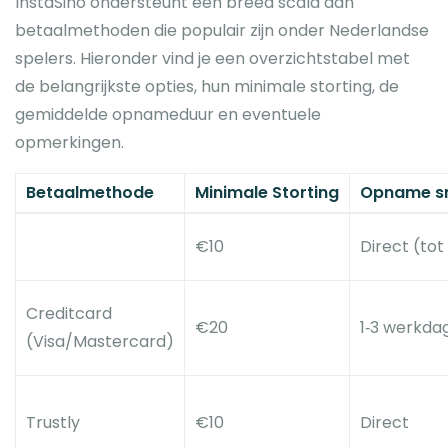
InstaSino ondersteunt een breed scala aan
betaalmethoden die populair zijn onder Nederlandse
spelers. Hieronder vind je een overzichtstabel met
de belangrijkste opties, hun minimale storting, de
gemiddelde opnameduur en eventuele
opmerkingen.
Betaalmethode
Minimale Storting
Opname sn
€10
Direct (tot
Creditcard
€20
1‑3 werkda
(Visa/Mastercard)
Trustly
€10
Direct