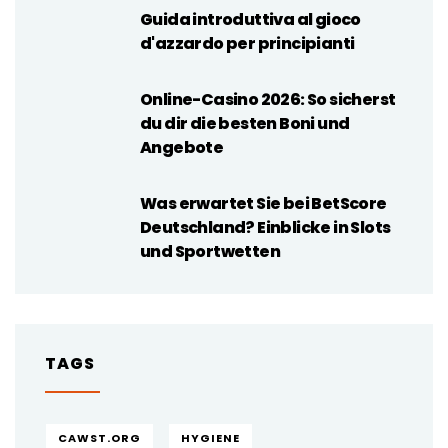
Guida introduttiva al gioco
d'azzardo per principianti
Online-Casino 2026: So sicherst
du dir die besten Boni und
Angebote
Was erwartet Sie bei BetScore
Deutschland? Einblicke in Slots
und Sportwetten
TAGS
CAWST.ORG
HYGIENE