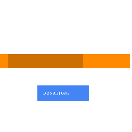
DONATIONS