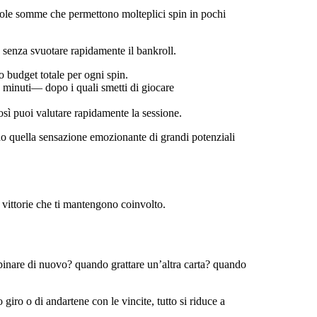
ccole somme che permettono molteplici spin in pochi
te senza svuotare rapidamente il bankroll.
o budget totale per ogni spin.
minuti— dopo i quali smetti di giocare
sì puoi valutare rapidamente la sessione.
ndo quella sensazione emozionante di grandi potenziali
 vittorie che ti mantengono coinvolto.
pinare di nuovo? quando grattare un’altra carta? quando
giro o di andartene con le vincite, tutto si riduce a