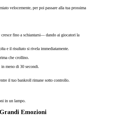
remiato velocemente, per poi passare alla tua prossima
 cresce fino a schiantarsi— dando ai giocatori la
a e il risultato si rivela immediatamente.
 prima che crollino.
x in meno di 30 secondi.
re il tuo bankroll rimane sotto controllo.
oni in un lampo.
, Grandi Emozioni