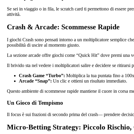
Se sei in viaggio o in fila, le scratch card ti permettono di essere p
attività.
Crash & Arcade: Scommesse Rapide
I giochi Crash sono pensati intorno a un moltiplicatore semplice che
possibilità di uscire al momento giusto.
La sezione arcade offre giochi come “Quick Hit” dove premi una volt
Il brivido sta nel vedere i moltiplicatori salire e decidere se ritirarsi
Crash Game “Turbo”:
Moltiplica la tua puntata fino a 100
Arcade “Snap”:
Un clic e ottieni un risultato immediato.
Questo ambiente di scommesse rapide mantiene il cuore in corsa ment
Un Gioco di Tempismo
Il focus è sui frazioni di secondo prima del crash— prendere decisi
Micro‑Betting Strategy: Piccolo Rischio