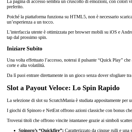
La pagina di accesso sembra un cruscotto di emozioni, con colori viv
preferito.
Poiché la piattaforma funziona su HTML5, non è necessario scaricar
un’esperienza a un tocco.
L’interfaccia utente è ottimizzata per browser mobili su iOS e Android
tap dal prossimo spin.
Iniziare Subito
Una volta effettuato l’accesso, noterai il pulsante “Quick Play” che 
corte e alta volatilità.
Da lì puoi entrare direttamente in un gioco senza dover sfogliare tra
Slot a Payout Veloce: Lo Spin Rapido
La selezione di slot su ScratchMania è studiata appositamente per 
I giochi di Spinoro e NetEnt offrono azioni classiche con bonus che 
Troverai titoli che offrono vincite istantanee grazie ai simboli scatter 
Spinoro’s “Quickfire”:
Caratterizzato da cinque rulli e una