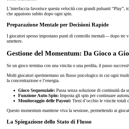
L’interfaccia favorisce questa velocità con grandi pulsanti “Play”, to
che appaiono subito dopo ogni spin.
Preparazione Mentale per Decisioni Rapide
I giocatori spesso impostano punti di controllo mentali— dopo tre v
smettere.
Gestione del Momentum: Da Gioco a Gi
Se un gioco termina con una vincita o una perdita, il passo success
Molti giocatori sperimentano un flusso psicologico in cui ogni risu
la concentrazione e l’energia.
Gioco Sequenziale:
Passa senza soluzione di continuità da sc
Funzione Auto‑Spin:
Imposta gli spin per continuare automa
Monitoraggio delle Payout:
Tieni d’occhio le vincite totali
Questo momentum mantiene viva la sessione, permettendo ai giocator
La Spiegazione dello Stato di Flusso