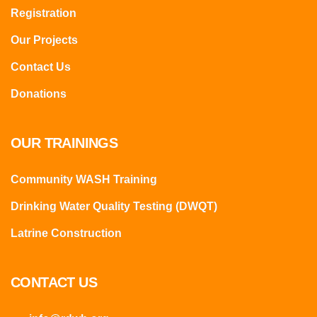
Registration
Our Projects
Contact Us
Donations
OUR TRAININGS
Community WASH Training
Drinking Water Quality Testing (DWQT)
Latrine Construction
CONTACT US