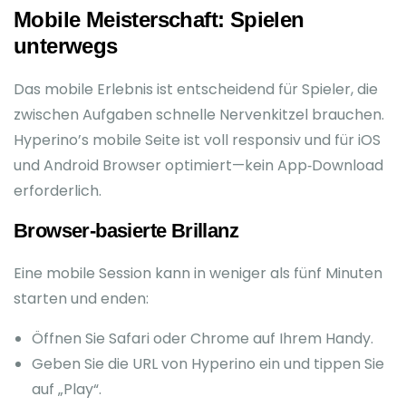
Mobile Meisterschaft: Spielen
unterwegs
Das mobile Erlebnis ist entscheidend für Spieler, die
zwischen Aufgaben schnelle Nervenkitzel brauchen.
Hyperino’s mobile Seite ist voll responsiv und für iOS
und Android Browser optimiert—kein App‑Download
erforderlich.
Browser‑basierte Brillanz
Eine mobile Session kann in weniger als fünf Minuten
starten und enden:
Öffnen Sie Safari oder Chrome auf Ihrem Handy.
Geben Sie die URL von Hyperino ein und tippen Sie
auf „Play“.