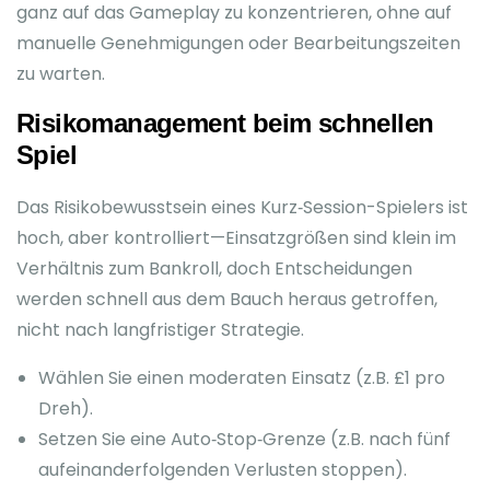
ganz auf das Gameplay zu konzentrieren, ohne auf
manuelle Genehmigungen oder Bearbeitungszeiten
zu warten.
Risikomanagement beim schnellen
Spiel
Das Risikobewusstsein eines Kurz‑Session-Spielers ist
hoch, aber kontrolliert—Einsatzgrößen sind klein im
Verhältnis zum Bankroll, doch Entscheidungen
werden schnell aus dem Bauch heraus getroffen,
nicht nach langfristiger Strategie.
Wählen Sie einen moderaten Einsatz (z.B. £1 pro
Dreh).
Setzen Sie eine Auto‑Stop‑Grenze (z.B. nach fünf
aufeinanderfolgenden Verlusten stoppen).