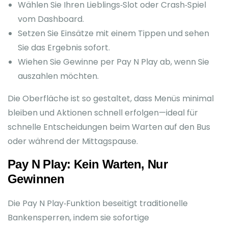
Wählen Sie Ihren Lieblings‑Slot oder Crash‑Spiel
vom Dashboard.
Setzen Sie Einsätze mit einem Tippen und sehen
Sie das Ergebnis sofort.
Wiehen Sie Gewinne per Pay N Play ab, wenn Sie
auszahlen möchten.
Die Oberfläche ist so gestaltet, dass Menüs minimal
bleiben und Aktionen schnell erfolgen—ideal für
schnelle Entscheidungen beim Warten auf den Bus
oder während der Mittagspause.
Pay N Play: Kein Warten, Nur
Gewinnen
Die Pay N Play‑Funktion beseitigt traditionelle
Bankensperren, indem sie sofortige