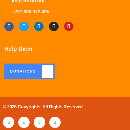
info@rdwb.org
+237 680 972 495
Help them
DONATIONS
© 2025 Copyrights. All Rights Reserved