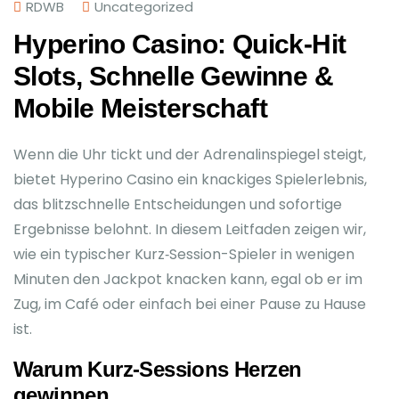
RDWB
Uncategorized
Hyperino Casino: Quick‑Hit
Slots, Schnelle Gewinne &
Mobile Meisterschaft
Wenn die Uhr tickt und der Adrenalinspiegel steigt,
bietet Hyperino Casino ein knackiges Spielerlebnis,
das blitzschnelle Entscheidungen und sofortige
Ergebnisse belohnt. In diesem Leitfaden zeigen wir,
wie ein typischer Kurz‑Session-Spieler in wenigen
Minuten den Jackpot knacken kann, egal ob er im
Zug, im Café oder einfach bei einer Pause zu Hause
ist.
Warum Kurz‑Sessions Herzen
gewinnen