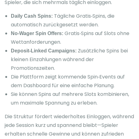
Spieler, die sich mehrmals täglich einloggen.
Tägliche Gratis‑Spins, die
Daily Cash Spins:
automatisch zurückgesetzt werden.
Gratis‑Spins auf Slots ohne
No-Wager Spin Offers:
Wettanforderungen.
Zusätzliche Spins bei
Deposit‑Linked Campaigns:
kleinen Einzahlungen während der
Promotionszeiten.
Die Plattform zeigt kommende Spin‑Events auf
dem Dashboard für eine einfache Planung.
Sie können Spins auf mehrere Slots kombinieren,
um maximale Spannung zu erleben.
Die Struktur fördert wiederholtes Einloggen, während
jede Session kurz und spannend bleibt—Spieler
erhalten schnelle Gewinne und können zufrieden