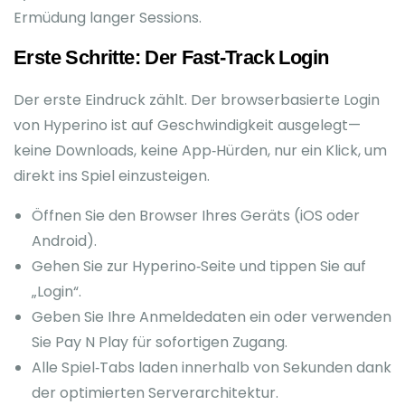
Ermüdung langer Sessions.
Erste Schritte: Der Fast‑Track Login
Der erste Eindruck zählt. Der browserbasierte Login
von Hyperino ist auf Geschwindigkeit ausgelegt—
keine Downloads, keine App‑Hürden, nur ein Klick, um
direkt ins Spiel einzusteigen.
Öffnen Sie den Browser Ihres Geräts (iOS oder
Android).
Gehen Sie zur Hyperino‑Seite und tippen Sie auf
„Login“.
Geben Sie Ihre Anmeldedaten ein oder verwenden
Sie Pay N Play für sofortigen Zugang.
Alle Spiel‑Tabs laden innerhalb von Sekunden dank
der optimierten Serverarchitektur.