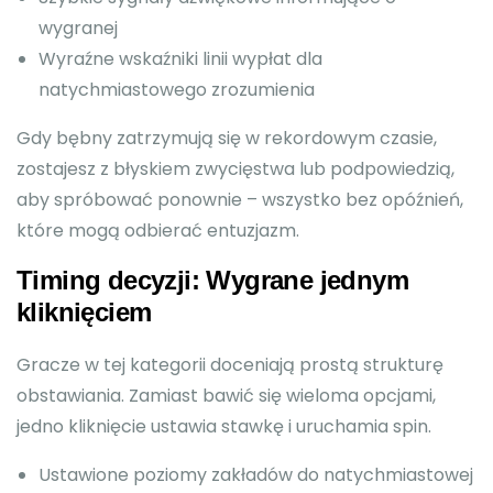
wygranej
Wyraźne wskaźniki linii wypłat dla
natychmiastowego zrozumienia
Gdy bębny zatrzymują się w rekordowym czasie,
zostajesz z błyskiem zwycięstwa lub podpowiedzią,
aby spróbować ponownie – wszystko bez opóźnień,
które mogą odbierać entuzjazm.
Timing decyzji: Wygrane jednym
kliknięciem
Gracze w tej kategorii doceniają prostą strukturę
obstawiania. Zamiast bawić się wieloma opcjami,
jedno kliknięcie ustawia stawkę i uruchamia spin.
Ustawione poziomy zakładów do natychmiastowej