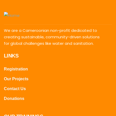
We are a Cameroonian non-profit dedicated to
creating sustainable, community-driven solutions
for global challenges like water and sanitation.
LINKS
Registration
Our Projects
Contact Us
Donations