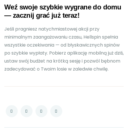
Weź swoje szybkie wygrane do domu
— zacznij grać już teraz!
Jeśli pragniesz natychmiastowej akcji przy
minimalnym zaangażowaniu czasu, Hellspin spełnia
wszystkie oczekiwania — od błyskawicznych spinów
po szybkie wypłaty. Pobierz aplikację mobilną już dziś,
ustaw swój budżet na krótką sesję i pozwól bębnom
zadecydować o Twoim losie w zaledwie chwilę.