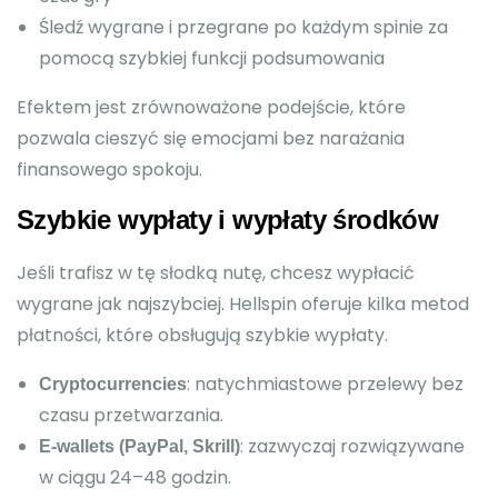
Śledź wygrane i przegrane po każdym spinie za
pomocą szybkiej funkcji podsumowania
Efektem jest zrównoważone podejście, które
pozwala cieszyć się emocjami bez narażania
finansowego spokoju.
Szybkie wypłaty i wypłaty środków
Jeśli trafisz w tę słodką nutę, chcesz wypłacić
wygrane jak najszybciej. Hellspin oferuje kilka metod
płatności, które obsługują szybkie wypłaty.
: natychmiastowe przelewy bez
Cryptocurrencies
czasu przetwarzania.
: zazwyczaj rozwiązywane
E‑wallets (PayPal, Skrill)
w ciągu 24–48 godzin.