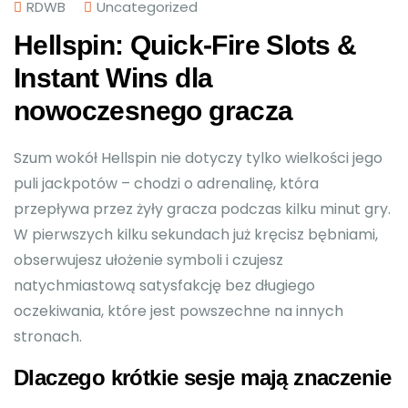
RDWB
Uncategorized
Hellspin: Quick‑Fire Slots &
Instant Wins dla
nowoczesnego gracza
Szum wokół Hellspin nie dotyczy tylko wielkości jego
puli jackpotów – chodzi o adrenalinę, która
przepływa przez żyły gracza podczas kilku minut gry.
W pierwszych kilku sekundach już kręcisz bębniami,
obserwujesz ułożenie symboli i czujesz
natychmiastową satysfakcję bez długiego
oczekiwania, które jest powszechne na innych
stronach.
Dlaczego krótkie sesje mają znaczenie