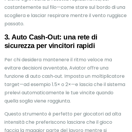
costantemente sul filo—come stare sul bordo di una
scogliera e lasciar respirare mentre il vento ruggisce
passato.
3. Auto Cash‑Out: una rete di
sicurezza per vincitori rapidi
Per chi desidera mantenere il ritmo veloce ma
evitare decisioni avventate, Aviator offre una
funzione di auto cash‑out. Imposta un moltiplicatore
target—ad esempio 1.5× o 2×—e lascia che il sistema
prelevi automaticamente le tue vincite quando
quella soglia viene raggiunta.
Questo strumento è perfetto per giocatori ad alta
intensità che preferiscono lasciare che il gioco
faccia la maggior parte del lavoro mentre si