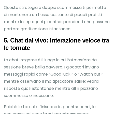
Questa strategia a doppia scommessa ti permette
di mantenere un flusso costante di piccoli profitti
mentre insegui quei picchi sorprendenti che possono
portare gratificazione istantanea.
5. Chat dal vivo: interazione veloce tra
le tornate
La chat in-game è il luogo in cui l’atmosfera da
sessione breve brilla davvero. I giocatori inviano
messaggi rapidi come “Good luck!” o “Watch out!”
mentre osservano il moltiplicatore salire; vedrai
risposte quasi istantanee mentre altri piazzano
scommesse o incassano.
Poiché le tornate finiscono in pochi secondi, le
conversazioni sono brevi ma intense—ogni