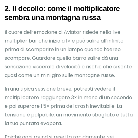
2. Il decollo: come il moltiplicatore
sembra una montagna russa
Il cuore dell’emozione di Aviator risiede nella live
multiplier bar che inizia a 1× e può salire all’infinito
prima di scomparire in un lampo quando l’aereo
scompare. Guardare quella barra salire dà una
sensazione viscerale di velocità e rischio che si sente
quasi come un mini giro sulle montagne russe.
In una tipica sessione breve, potresti vedere il
moltiplicatore raggiungere 3× in meno di un secondo
e poi superare i 5× prima del crash inevitabile. La
tensione è palpabile: un movimento sbagliato e tutta
la tua puntata evapora.
Poiché ogni round si resetta rapidamente, sei