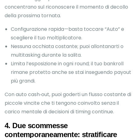
concentrano sul riconoscere il momento di decollo
della prossima tornata.
Configurazione rapida—basta toccare “Auto” e
scegliere il tuo moltiplicatore.
Nessuna occhiata costante; puoi allontanarti o
multitasking durante la salita.
Limita l’esposizione in ogni round; il tuo bankroll
rimane protetto anche se stai inseguendo payout
più grandi.
Con auto cash‑out, puoi goderti un flusso costante di
piccole vincite che ti tengono coinvolto senza il
carico mentale di decisioni di timing continue.
4. Due scommesse
contemporaneamente: stratificare