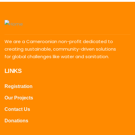
We are a Cameroonian non-profit dedicated to
creating sustainable, community-driven solutions
for global challenges like water and sanitation.
LINKS
Registration
Our Projects
Contact Us
Donations