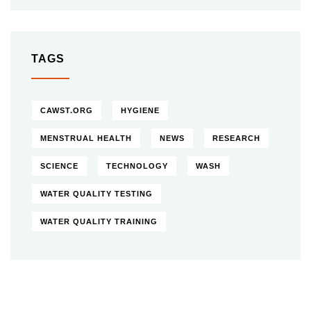
TAGS
CAWST.ORG
HYGIENE
MENSTRUAL HEALTH
NEWS
RESEARCH
SCIENCE
TECHNOLOGY
WASH
WATER QUALITY TESTING
WATER QUALITY TRAINING