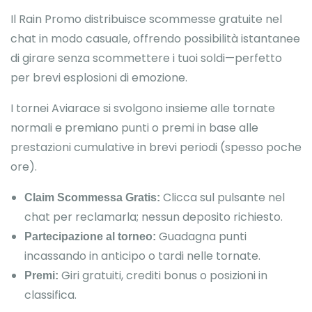
Il Rain Promo distribuisce scommesse gratuite nel
chat in modo casuale, offrendo possibilità istantanee
di girare senza scommettere i tuoi soldi—perfetto
per brevi esplosioni di emozione.
I tornei Aviarace si svolgono insieme alle tornate
normali e premiano punti o premi in base alle
prestazioni cumulative in brevi periodi (spesso poche
ore).
Clicca sul pulsante nel
Claim Scommessa Gratis:
chat per reclamarla; nessun deposito richiesto.
Guadagna punti
Partecipazione al torneo:
incassando in anticipo o tardi nelle tornate.
Giri gratuiti, crediti bonus o posizioni in
Premi:
classifica.