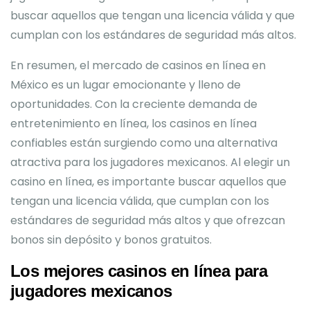
buscar aquellos que tengan una licencia válida y que
cumplan con los estándares de seguridad más altos.
En resumen, el mercado de casinos en línea en
México es un lugar emocionante y lleno de
oportunidades. Con la creciente demanda de
entretenimiento en línea, los casinos en línea
confiables están surgiendo como una alternativa
atractiva para los jugadores mexicanos. Al elegir un
casino en línea, es importante buscar aquellos que
tengan una licencia válida, que cumplan con los
estándares de seguridad más altos y que ofrezcan
bonos sin depósito y bonos gratuitos.
Los mejores casinos en línea para
jugadores mexicanos