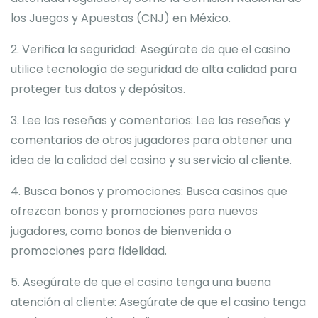
los Juegos y Apuestas (CNJ) en México.
2. Verifica la seguridad: Asegúrate de que el casino
utilice tecnología de seguridad de alta calidad para
proteger tus datos y depósitos.
3. Lee las reseñas y comentarios: Lee las reseñas y
comentarios de otros jugadores para obtener una
idea de la calidad del casino y su servicio al cliente.
4. Busca bonos y promociones: Busca casinos que
ofrezcan bonos y promociones para nuevos
jugadores, como bonos de bienvenida o
promociones para fidelidad.
5. Asegúrate de que el casino tenga una buena
atención al cliente: Asegúrate de que el casino tenga