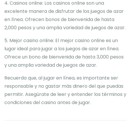
4. Casinos online: Los casinos online son una
excelente manera de disfrutar de los juegos de azar
en línea. Ofrecen bonos de bienvenida de hasta
2,000 pesos y una amplia variedad de juegos de azar.
5. Mejor casino online: El mejor casino online es un
lugar ideal para jugar a los juegos de azar en línea.
Ofrece un bono de bienvenida de hasta 3,000 pesos
y una amplia variedad de juegos de azar.
Recuerda que, al jugar en línea, es importante ser
responsable y no gastar más dinero del que puedas
permitir. Asegúrate de leer y entender los términos y
condiciones del casino antes de jugar.