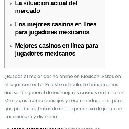
La situación actual del
mercado
Los mejores casinos en línea
para jugadores mexicanos
Mejores casinos en línea para
jugadores mexicanos
¿Buscas el mejor casino online en México? ¡Estás en
el lugar correcto! En este artículo, te brindaremos
una visión general de los mejores casinos en línea en
México, así como consejos y recomendaciones para
que puedas disfrutar de una experiencia de juego en
línea segura y divertida.