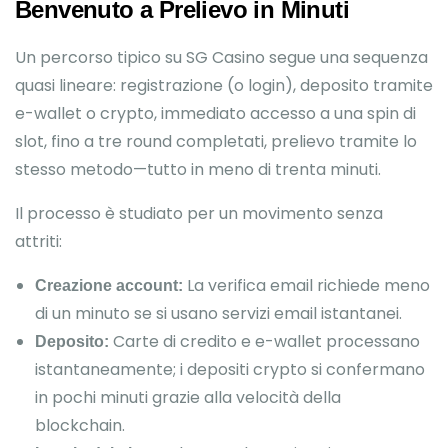
Benvenuto a Prelievo in Minuti
Un percorso tipico su SG Casino segue una sequenza
quasi lineare: registrazione (o login), deposito tramite
e-wallet o crypto, immediato accesso a una spin di
slot, fino a tre round completati, prelievo tramite lo
stesso metodo—tutto in meno di trenta minuti.
Il processo è studiato per un movimento senza
attriti:
La verifica email richiede meno
Creazione account:
di un minuto se si usano servizi email istantanei.
Carte di credito e e-wallet processano
Deposito:
istantaneamente; i depositi crypto si confermano
in pochi minuti grazie alla velocità della
blockchain.