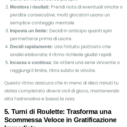
Prendi nota di eventuali vincite o
Monitora i risultati:
perdite consecutive; molti giocatori usano un
semplice conteggio mentale.
Decidi in anticipo quanti spin
Imposta un limite:
permetterai prima di uscire.
Usa l’intuito piuttosto che
Decidi rapidamente:
analisi elaborate; il ritmo richiede giudizi rapidi.
Se ottieni una serie vincente o
Incassa o continua:
raggiungi il limite, ritira subito le vincite.
Questo ritmo assicura che in meno di dieci minuti tu
abbia completato diversi cicli di gioco, mantenendo
alta l’adrenalina e bassa la noia.
5. Turni di Roulette: Trasforma una
Scommessa Veloce in Gratificazione