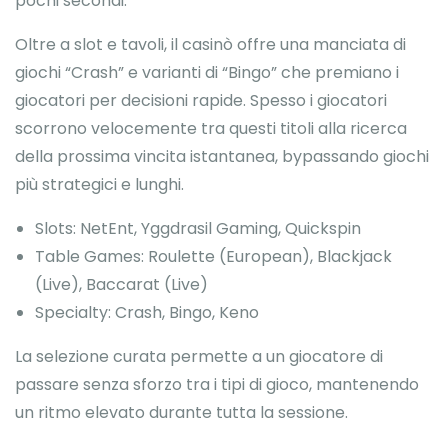
pochi secondi.
Oltre a slot e tavoli, il casinò offre una manciata di
giochi “Crash” e varianti di “Bingo” che premiano i
giocatori per decisioni rapide. Spesso i giocatori
scorrono velocemente tra questi titoli alla ricerca
della prossima vincita istantanea, bypassando giochi
più strategici e lunghi.
Slots: NetEnt, Yggdrasil Gaming, Quickspin
Table Games: Roulette (European), Blackjack
(Live), Baccarat (Live)
Specialty: Crash, Bingo, Keno
La selezione curata permette a un giocatore di
passare senza sforzo tra i tipi di gioco, mantenendo
un ritmo elevato durante tutta la sessione.