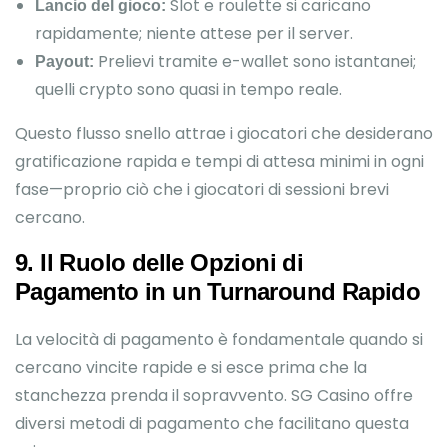
Slot e roulette si caricano
Lancio del gioco:
rapidamente; niente attese per il server.
Prelievi tramite e-wallet sono istantanei;
Payout:
quelli crypto sono quasi in tempo reale.
Questo flusso snello attrae i giocatori che desiderano
gratificazione rapida e tempi di attesa minimi in ogni
fase—proprio ciò che i giocatori di sessioni brevi
cercano.
9. Il Ruolo delle Opzioni di
Pagamento in un Turnaround Rapido
La velocità di pagamento è fondamentale quando si
cercano vincite rapide e si esce prima che la
stanchezza prenda il sopravvento. SG Casino offre
diversi metodi di pagamento che facilitano questa