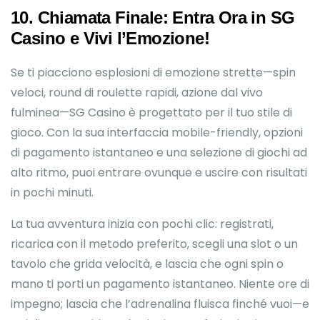
10. Chiamata Finale: Entra Ora in SG
Casino e Vivi l’Emozione!
Se ti piacciono esplosioni di emozione strette—spin
veloci, round di roulette rapidi, azione dal vivo
fulminea—SG Casino è progettato per il tuo stile di
gioco. Con la sua interfaccia mobile-friendly, opzioni
di pagamento istantaneo e una selezione di giochi ad
alto ritmo, puoi entrare ovunque e uscire con risultati
in pochi minuti.
La tua avventura inizia con pochi clic: registrati,
ricarica con il metodo preferito, scegli una slot o un
tavolo che grida velocità, e lascia che ogni spin o
mano ti porti un pagamento istantaneo. Niente ore di
impegno; lascia che l’adrenalina fluisca finché vuoi—e