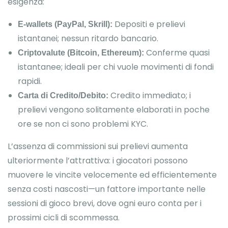
esigenza:
Depositi e prelievi
E-wallets (PayPal, Skrill):
istantanei; nessun ritardo bancario.
Conferme quasi
Criptovalute (Bitcoin, Ethereum):
istantanee; ideali per chi vuole movimenti di fondi
rapidi.
Credito immediato; i
Carta di Credito/Debito:
prelievi vengono solitamente elaborati in poche
ore se non ci sono problemi KYC.
L’assenza di commissioni sui prelievi aumenta
ulteriormente l’attrattiva: i giocatori possono
muovere le vincite velocemente ed efficientemente
senza costi nascosti—un fattore importante nelle
sessioni di gioco brevi, dove ogni euro conta per i
prossimi cicli di scommessa.