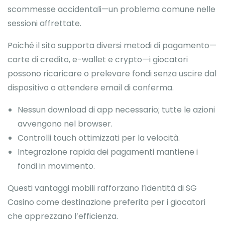
scommesse accidentali—un problema comune nelle
sessioni affrettate.
Poiché il sito supporta diversi metodi di pagamento—
carte di credito, e-wallet e crypto—i giocatori
possono ricaricare o prelevare fondi senza uscire dal
dispositivo o attendere email di conferma.
Nessun download di app necessario; tutte le azioni
avvengono nel browser.
Controlli touch ottimizzati per la velocità.
Integrazione rapida dei pagamenti mantiene i
fondi in movimento.
Questi vantaggi mobili rafforzano l’identità di SG
Casino come destinazione preferita per i giocatori
che apprezzano l’efficienza.