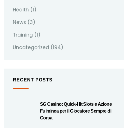
Health
(1)
News
(3)
Training
(1)
Uncategorized
(194)
RECENT POSTS
SG Casino: Quick‑Hit Slots e Azione
Fulminea per il Giocatore Sempre di
Corsa