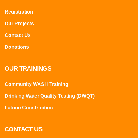
Registration
Our Projects
Contact Us
Donations
OUR TRAININGS
Community WASH Training
Drinking Water Quality Testing (DWQT)
Latrine Construction
CONTACT US