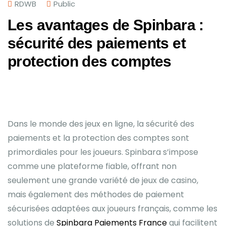
RDWB
Public
Les avantages de Spinbara :
sécurité des paiements et
protection des comptes
Dans le monde des jeux en ligne, la sécurité des
paiements et la protection des comptes sont
primordiales pour les joueurs. Spinbara s’impose
comme une plateforme fiable, offrant non
seulement une grande variété de jeux de casino,
mais également des méthodes de paiement
sécurisées adaptées aux joueurs français, comme les
solutions de
Spinbara Paiements France
qui facilitent