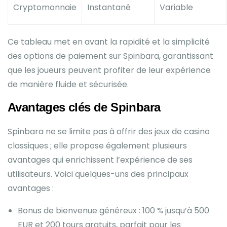
Cryptomonnaie
Instantané
Variable
Ce tableau met en avant la rapidité et la simplicité
des options de paiement sur Spinbara, garantissant
que les joueurs peuvent profiter de leur expérience
de manière fluide et sécurisée.
Avantages clés de Spinbara
Spinbara ne se limite pas à offrir des jeux de casino
classiques ; elle propose également plusieurs
avantages qui enrichissent l’expérience de ses
utilisateurs. Voici quelques-uns des principaux
avantages :
Bonus de bienvenue généreux : 100 % jusqu’à 500
EUR et 200 tours gratuits, parfait pour les