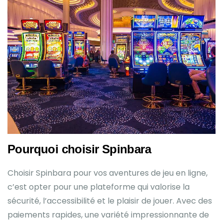
Pourquoi choisir Spinbara
Choisir Spinbara pour vos aventures de jeu en ligne,
c’est opter pour une plateforme qui valorise la
sécurité, l’accessibilité et le plaisir de jouer. Avec des
paiements rapides, une variété impressionnante de