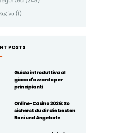
tegorized
(248)
Καζίνο
(1)
NT POSTS
Guida introduttiva al
gioco d'azzardo per
principianti
Online-Casino 2026: So
sicherst du dir die besten
Boni und Angebote