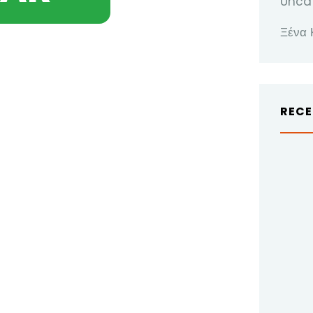
Unca
Ξένα 
RECE