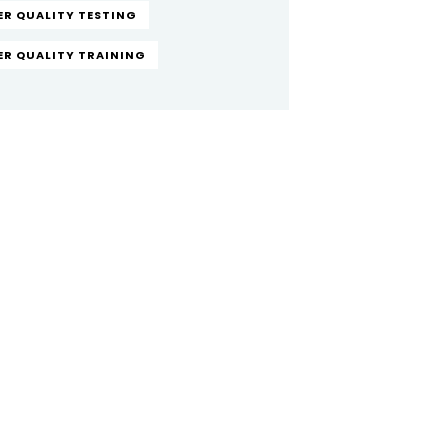
R QUALITY TESTING
R QUALITY TRAINING