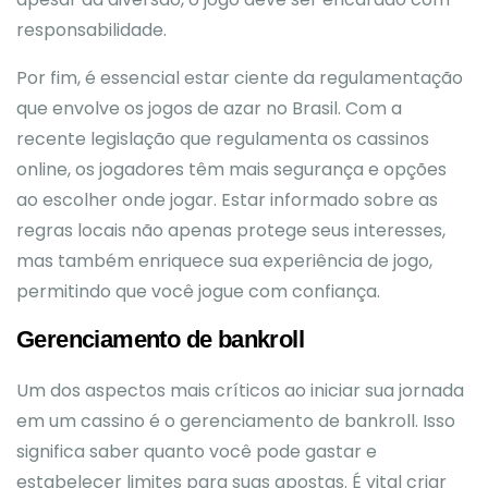
responsabilidade.
Por fim, é essencial estar ciente da regulamentação
que envolve os jogos de azar no Brasil. Com a
recente legislação que regulamenta os cassinos
online, os jogadores têm mais segurança e opções
ao escolher onde jogar. Estar informado sobre as
regras locais não apenas protege seus interesses,
mas também enriquece sua experiência de jogo,
permitindo que você jogue com confiança.
Gerenciamento de bankroll
Um dos aspectos mais críticos ao iniciar sua jornada
em um cassino é o gerenciamento de bankroll. Isso
significa saber quanto você pode gastar e
estabelecer limites para suas apostas. É vital criar