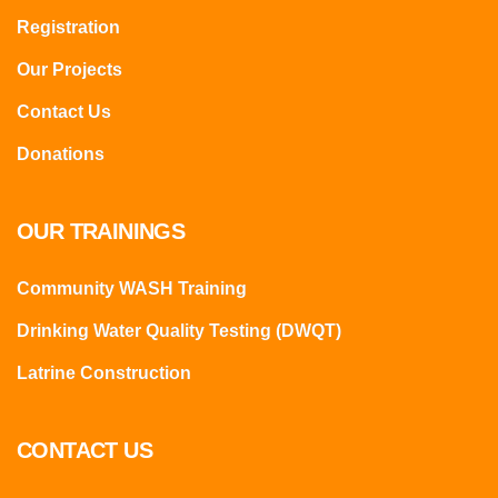
Registration
Our Projects
Contact Us
Donations
OUR TRAININGS
Community WASH Training
Drinking Water Quality Testing (DWQT)
Latrine Construction
CONTACT US