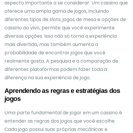
aspecto importante a se considerar. Um cassino que
oferece uma ampla gama de jogos, incluindo
diferentes tipos de slots, jogos de mesa e opções de
cassino ao vivo, permite que você experimente
diversas opções. Isso não só torna a experiência
mais divertida, mas também aumenta a
probabilidade de encontrar jogos que você
realmente gosta. A pesquisa e a comparação de
diferentes plataformas podem fazer toda a
diferença na sua experiência de jogo.
Aprendendo as regras e estratégias dos
jogos
Uma parte fundamental de jogar em um cassino é
entender as regras dos jogos que você escolhe.
Cada jogo possui suas próprias mecânicas e