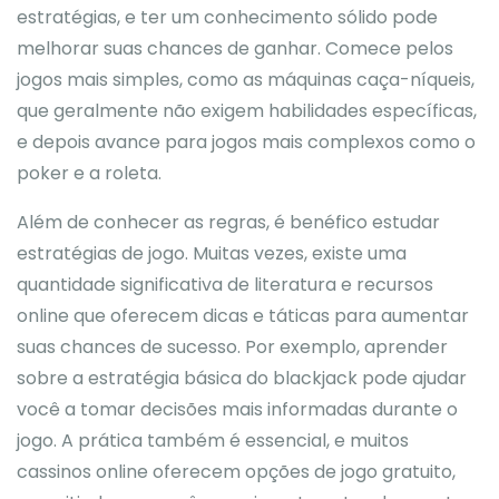
estratégias, e ter um conhecimento sólido pode
melhorar suas chances de ganhar. Comece pelos
jogos mais simples, como as máquinas caça-níqueis,
que geralmente não exigem habilidades específicas,
e depois avance para jogos mais complexos como o
poker e a roleta.
Além de conhecer as regras, é benéfico estudar
estratégias de jogo. Muitas vezes, existe uma
quantidade significativa de literatura e recursos
online que oferecem dicas e táticas para aumentar
suas chances de sucesso. Por exemplo, aprender
sobre a estratégia básica do blackjack pode ajudar
você a tomar decisões mais informadas durante o
jogo. A prática também é essencial, e muitos
cassinos online oferecem opções de jogo gratuito,