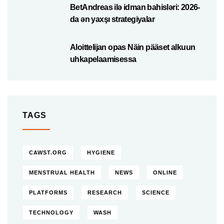
BetAndreas ilə idman bahisləri: 2026-
da ən yaxşı strategiyalar
Aloittelijan opas Näin pääset alkuun
uhkapelaamisessa
TAGS
CAWST.ORG
HYGIENE
MENSTRUAL HEALTH
NEWS
ONLINE
PLATFORMS
RESEARCH
SCIENCE
TECHNOLOGY
WASH