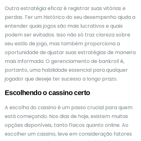
Outra estratégia eficaz é registrar suas vitórias e
perdas. Ter um histórico do seu desempenho ajuda a
entender quais jogos são mais lucrativos e quais
podem ser evitados. Isso não só traz clareza sobre
seu estilo de jogo, mas também proporciona a
oportunidade de ajustar suas estratégias de maneira
mais informada. O gerenciamento de bankroll é,
portanto, uma habilidade essencial para qualquer
jogador que deseje ter sucesso a longo prazo.
Escolhendo o cassino certo
A escolha do cassino é um passo crucial para quem
está começando. Nos dias de hoje, existem muitas
opções disponíveis, tanto físicos quanto online. Ao
escolher um cassino, leve em consideração fatores