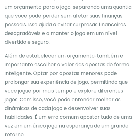
um orçamento para o jogo, separando uma quantia
que você pode perder sem afetar suas finanças
pessoais. Isso ajuda a evitar surpresas financeiras
desagradáveis e a manter o jogo em um nível
divertido e seguro.
Além de estabelecer um orçamento, também é
importante escolher o valor das apostas de forma
inteligente. Optar por apostas menores pode
prolongar sua experiência de jogo, permitindo que
você jogue por mais tempo e explore diferentes
jogos. Com isso, você pode entender melhor as
dinâmicas de cada jogo e desenvolver suas
habilidades. É um erro comum apostar tudo de uma
vez em um único jogo na esperança de um grande
retorno.